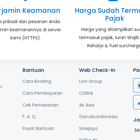
rjamin Keamanan
Harga Sudah Term
Pajak
a pribadi dan pesanan Anda
Harga yang ditampilkan s
amin keamanannya di server
termasuk pajak, Iuran Wajib
kami (HTTPS).
Raharja & fuel surcharge
Bantuan
Web Check-In
Pa
Cara Booking
Lion Group
ga
Cara Pembayaran
Citilink
Cek Pemesanan
Air Asia
F. A. Q
Garuda Indonesia
Ja
Pusat Bantuan
Sriwijaya
Se