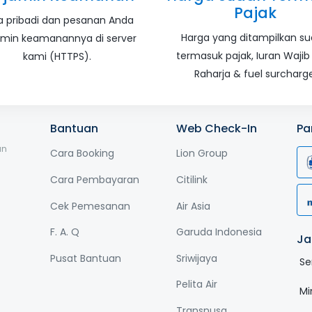
Pajak
a pribadi dan pesanan Anda
Harga yang ditampilkan s
amin keamanannya di server
termasuk pajak, Iuran Wajib
kami (HTTPS).
Raharja & fuel surcharge
Bantuan
Web Check-In
Pa
an
Cara Booking
Lion Group
Cara Pembayaran
Citilink
Cek Pemesanan
Air Asia
F. A. Q
Garuda Indonesia
Ja
Pusat Bantuan
Sriwijaya
Se
Pelita Air
Mi
Transnusa