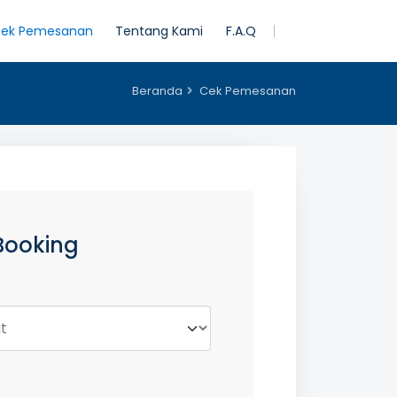
ek Pemesanan
Tentang Kami
F.A.Q
Beranda
Cek Pemesanan
Booking