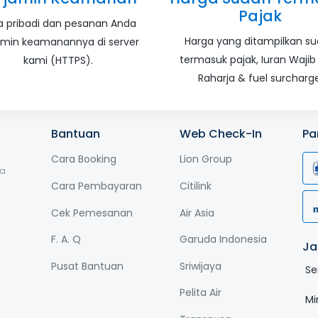
Pajak
a pribadi dan pesanan Anda
Harga yang ditampilkan s
amin keamanannya di server
termasuk pajak, Iuran Wajib
kami (HTTPS).
Raharja & fuel surcharge
Bantuan
Web Check-In
Pa
Cara Booking
Lion Group
ga
Cara Pembayaran
Citilink
Cek Pemesanan
Air Asia
F. A. Q
Garuda Indonesia
Ja
Pusat Bantuan
Sriwijaya
Se
Pelita Air
Mi