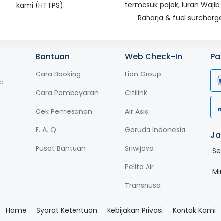
termasuk pajak, Iuran Wajib
kami (HTTPS).
Raharja & fuel surcharge
Bantuan
Web Check-In
Pa
Cara Booking
Lion Group
ga
Cara Pembayaran
Citilink
Cek Pemesanan
Air Asia
F. A. Q
Garuda Indonesia
Ja
Pusat Bantuan
Sriwijaya
Se
Pelita Air
Mi
Transnusa
Home
Syarat Ketentuan
Kebijakan Privasi
Kontak Kami