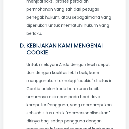
menjadi saksi, proses peradilan,
permohonan yang sah dari petugas
penegak hukum, atau sebagaimana yang
diperlukan untuk mematuhi hukum yang
berlaku.
KEBIJAKAN KAMI MENGENAI
COOKIE
Untuk melayani Anda dengan lebih cepat
dan dengan kualitas lebih baik, kami
menggunakan teknologi "cookie" di situs ini.
Cookie adalah kode berukuran kecil,
umumnya disimpan pada hard drive
komputer Pengguna, yang memampukan
sebuah situs untuk "memersonalisasikan"
dirinya bagi setiap pengguna dengan