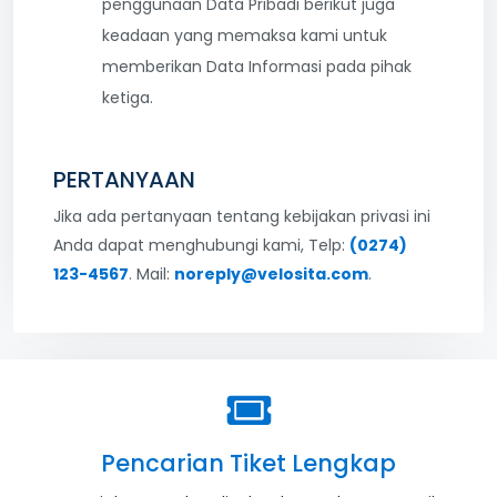
penggunaan Data Pribadi berikut juga
keadaan yang memaksa kami untuk
memberikan Data Informasi pada pihak
ketiga.
PERTANYAAN
Jika ada pertanyaan tentang kebijakan privasi ini
Anda dapat menghubungi kami, Telp:
(0274)
123-4567
. Mail:
noreply@velosita.com
.
Pencarian Tiket Lengkap