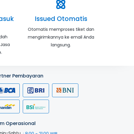
asuk
Issued Otomatis
Otomatis memproses tiket dan
udah
mengirimkannya ke email Anda
 Jasa
langsung.
.
rtner Pembayaran
m Operasional
nin-Sabtu
:
8:00 - 21:00 WIB