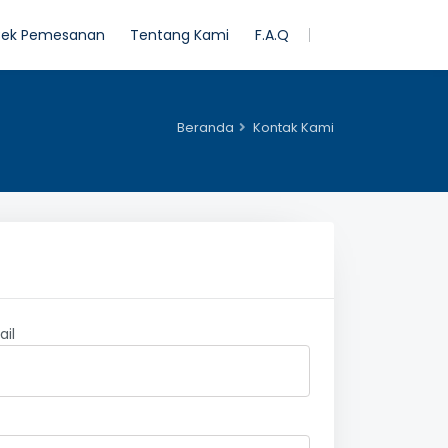
ek Pemesanan
Tentang Kami
F.A.Q
Beranda
Kontak Kami
ail