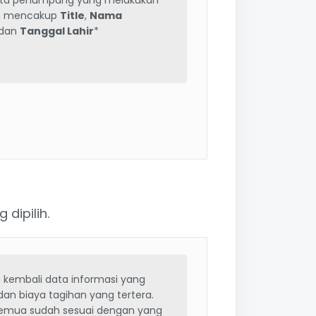
ata penumpang yang melakukan
an mencakup
Title
,
Nama
dan
Tanggal Lahir
*
dipilih.
n kembali data informasi yang
i dan biaya tagihan yang tertera.
semua sudah sesuai dengan yang