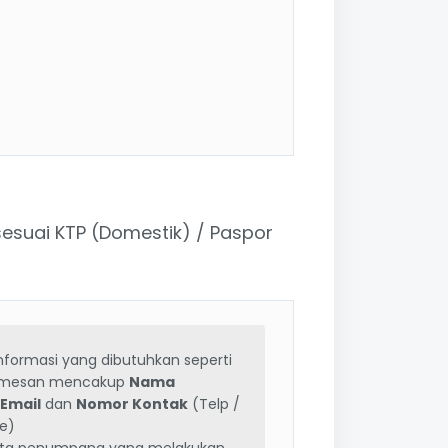
suai KTP (Domestik) / Paspor
informasi yang dibutuhkan seperti
emesan mencakup
Nama
,
Email
dan
Nomor Kontak
(Telp /
e)