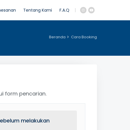
mesanan
Tentang Kami
F.A.Q
Beranda
Cara Booking
i form pencarian.
sebelum melakukan