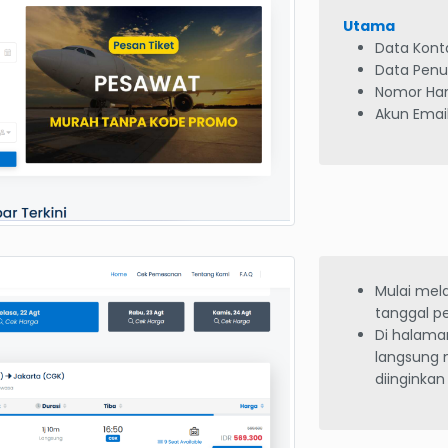
Utama
Data Kon
Data Pen
Nomor Ha
Akun Email
Mulai mel
tanggal p
Di halaman
langsung 
diinginkan