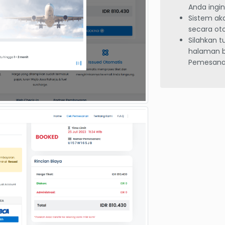
Anda ingi
Sistem a
secara ot
Silahkan 
halaman b
Pemesana