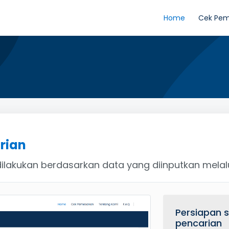
Home
Cek Pe
rian
ilakukan berdasarkan data yang diinputkan melalu
Persiapan 
pencarian