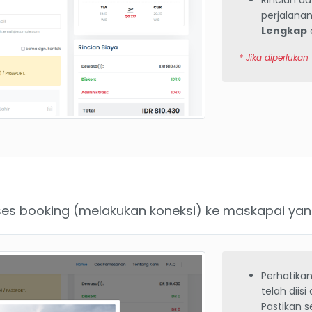
Rincian d
perjalan
Lengkap
* Jika diperlukan
s booking (melakukan koneksi) ke maskapai yang 
Perhatika
telah diis
Pastikan 