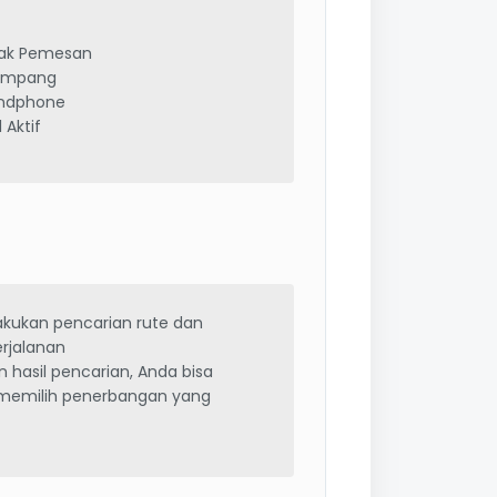
tak Pemesan
umpang
ndphone
 Aktif
akukan pencarian rute dan
erjalanan
 hasil pencarian, Anda bisa
memilih penerbangan yang