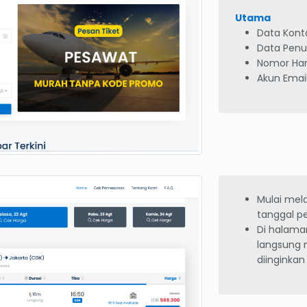
Utama
Data Kon
Data Pen
Nomor Ha
Akun Email
Mulai mel
tanggal p
Di halaman
langsung 
diinginkan