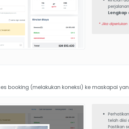
Rincian d
perjalan
Lengkap
* Jika diperlukan
s booking (melakukan koneksi) ke maskapai yang 
Perhatika
telah diis
Pastikan 