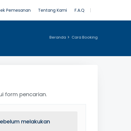
ek Pemesanan
Tentang Kami
F.A.Q
Beranda
Cara Booking
i form pencarian.
sebelum melakukan