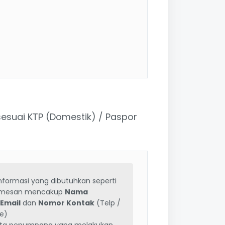
suai KTP (Domestik) / Paspor
informasi yang dibutuhkan seperti
emesan mencakup
Nama
,
Email
dan
Nomor Kontak
(Telp /
e)