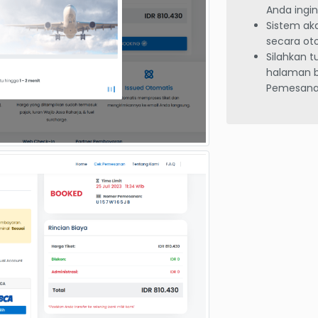
Anda ingi
Sistem a
secara ot
Silahkan 
halaman b
Pemesana