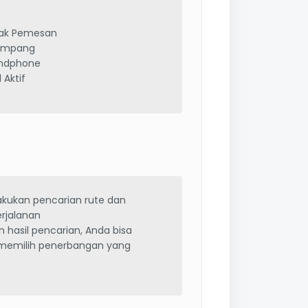
tak Pemesan
umpang
ndphone
 Aktif
akukan pencarian rute dan
erjalanan
 hasil pencarian, Anda bisa
memilih penerbangan yang