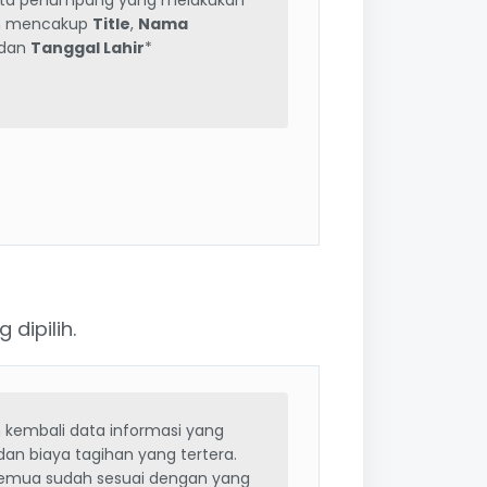
ata penumpang yang melakukan
an mencakup
Title
,
Nama
dan
Tanggal Lahir
*
dipilih.
n kembali data informasi yang
i dan biaya tagihan yang tertera.
semua sudah sesuai dengan yang